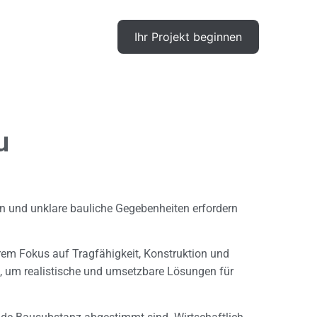
Ihr Projekt beginnen
Gewünschte Leistung
u
Vorname,
Nachname
 und unklare bauliche Gegebenheiten erfordern
E-Mail-Adresse
erem Fokus auf Tragfähigkeit, Konstruktion und
, um realistische und umsetzbare Lösungen für
Wie können wir helfen?