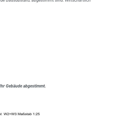
ende Bausubstanz abgestimmt sind. Wirtschaftlich
Ich bin damit einverstanden,
dass diese Website die
übermittelten
personenbezogenen Daten
speichert und verarbeitet.
 Ihr Gebäude abgestimmt.
Meine Frage senden