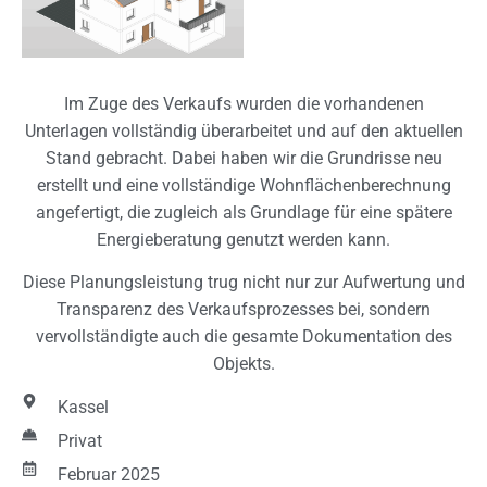
Wie können wir helfen?
Im Zuge des Verkaufs wurden die vorhandenen
Unterlagen vollständig überarbeitet und auf den aktuellen
Stand gebracht. Dabei haben wir die Grundrisse neu
erstellt und eine vollständige Wohnflächenberechnung
angefertigt, die zugleich als Grundlage für eine spätere
Energieberatung genutzt werden kann.
Diese Planungsleistung trug nicht nur zur Aufwertung und
Ich bin damit einverstanden, dass diese
Transparenz des Verkaufsprozesses bei, sondern
Website die übermittelten
vervollständigte auch die gesamte Dokumentation des
personenbezogenen Daten speichert und
verarbeitet.
Objekts.
Kassel
Privat
Meine Frage senden
Februar 2025