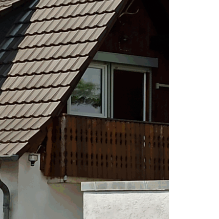
Ich bin damit einverstanden,
dass diese Website die
übermittelten
personenbezogenen Daten
speichert und verarbeitet.
Meine Frage senden