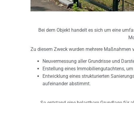
Bei dem Objekt handelt es sich um eine umfa
Mo
Zu diesem Zweck wurden mehrere Maßnahmen von
Neuvermessung aller Grundrisse und Darste
Erstellung eines Immobiliengutachtens, um
Entwicklung eines strukturierten Sanierung
aufeinander abstimmt.
So entstand eine belastbare Grundlage für al
Kassel
Plandigitalisierung, Immobiliengutachten, 
354 m² BGF, 821 m³ BRI