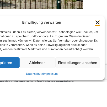
Einwilligung verwalten
agen erarbeitet wurden, um die Sanierung und
en.
optimales Erlebnis zu bieten, verwenden wir Technologien wie Cookies, um
mationen zu speichern und/oder darauf zuzugreifen. Wenn du diesen
n zustimmst, können wir Daten wie das Surfverhalten oder eindeutige IDs
ebsite verarbeiten. Wenn du deine Einwillligung nicht erteilst oder
t, können bestimmte Merkmale und Funktionen beeinträchtigt werden.
tzuwachs nach Sanierung zu ermitteln,
herren zeitlich, technisch und finanziell
ptieren
Ablehnen
Einstellungen ansehen
Datenschutz
Impressum
, nachhaltig und zukunftsfähig zu entwickeln.