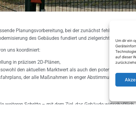
ssende Planungsvorbereitung, bei der zunächst fehlende Grundl
dernisierung des Gebäudes fundiert und zielgerichtet umzusetz
Um dir ein 
Geräteinfor
 uns koordiniert:
Technologie
auf dieser W
llung in präzisen 2D-Plänen,
zurückziehs
 sowohl den aktuellen Marktwert als auch den potenziellen Wer
sfahrplans, der alle Maßnahmen in enger Abstimmung mit den Bau
Akze
le weiteren Schritte – mit dem Ziel, das Gebäude wirtschaftlich
Kostenermittlung DIN 276, Sanierungskonzept